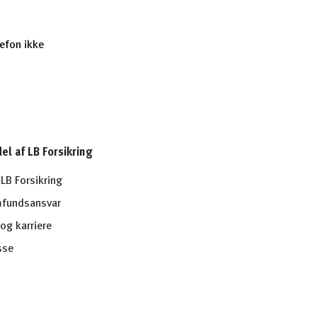
lefon ikke
del af LB Forsikring
LB Forsikring
fundsansvar
og karriere
sse