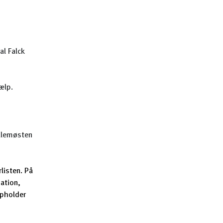
al Falck
ælp.
llemøsten
listen. På
ation,
opholder