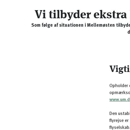
Vi tilbyder ekstr
Som følge af situationen i Mellemøsten tilbyder
d
Vigt
Opholder d
opmærksom
www.um.d
Den ustabi
flyrejse e
flyselskab