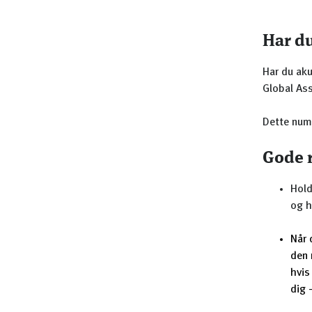
Har du
Har du aku
Global Ass
Dette num
Gode r
Hold
og h
Når 
den 
hvis
dig 