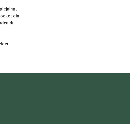
plejning,
booket din
inden du
ælder