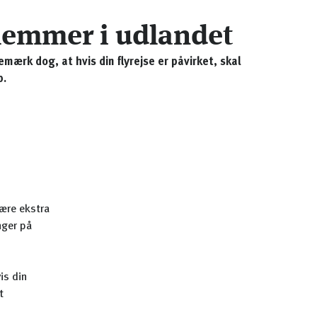
dlemmer i udlandet
mærk dog, at hvis din flyrejse er påvirket, skal
b.
være ekstra
nger på
is din
t