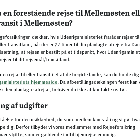
 en forestående rejse til Mellemøsten ell
ansit i Mellemøsten?
ngsforsikringen dækker, hvis Udenrigsministeriet fraråder rejser til
ller transitland, når der er 72 timer til din planlagte afrejse fra D
dsætning, at rejsen er bestilt på et tidspunkt, hvor Udenrigsminist
ejser til dit rejsemål/transitland.
r en rejse til eller transit i et af de berørte lande, kan du holde di
gsministeriets hjemmeside
. Da afbestillingsdækningen først kan 
ør den planlagte afrejse, behøver du ikke at kontakte os før.
g af udgifter
ståelse for den usikkerhed, du som medlem kan stå i og vi gør hva
lpe dig. Derfor tilbyder vi vores medlemmer med Rejseforsikring
nær støtte, som er gældende indtil hjemrejse er mulig.