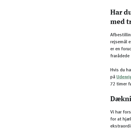
Har du
med tr
Afbestilli
rejsemål e
er en foru
frarådede r
Hvis du ha
på
Udenri
72 timer f
Dæknin
Vi har for
for at hjæ
ekstraordi