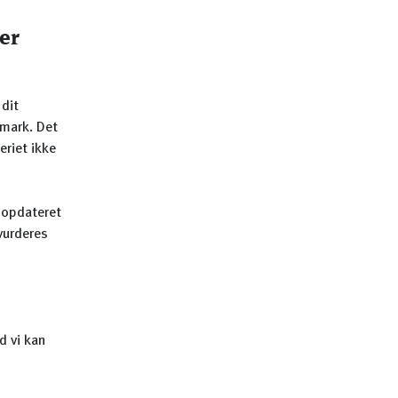
er
 dit
anmark. Det
eriet ikke
g opdateret
vurderes
d vi kan