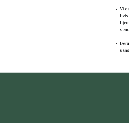
Vi d
hvis
hjem
send
Deru
uans