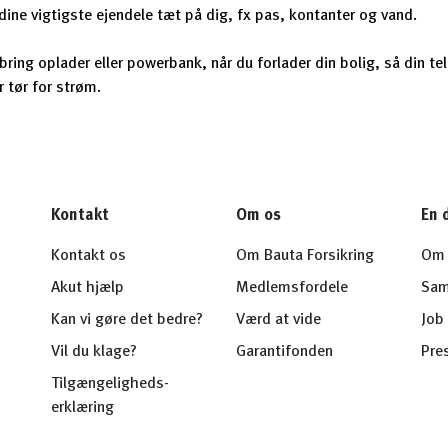
dine vigtigste ejendele tæt på dig, fx pas, kontanter og vand.
ring oplader eller powerbank, når du forlader din bolig, så din te
r tør for strøm.
Kontakt
Om os
En 
Kontakt os
Om Bauta Forsikring
Om 
Akut hjælp
Medlemsfordele
Sam
Kan vi gøre det bedre?
Værd at vide
Job 
Vil du klage?
Garantifonden
Pre
Tilgængeligheds-
erklæring