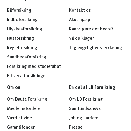
Bilforsikring
Kontakt os
Indboforsikring
Akut hjælp
Ulykkesforsikring
Kan vi gøre det bedre?
Husforsikring
Vil du klage?
Rejseforsikring
Tilgængeligheds-erklæring
Sundhedsforsikring
Forsikring med studierabat
Erhvervsforsikringer
Om os
En del af LB Forsikring
Om Bauta Forsikring
Om LB Forsikring
Medlemsfordele
Samfundsansvar
Værd at vide
Job og karriere
Garantifonden
Presse