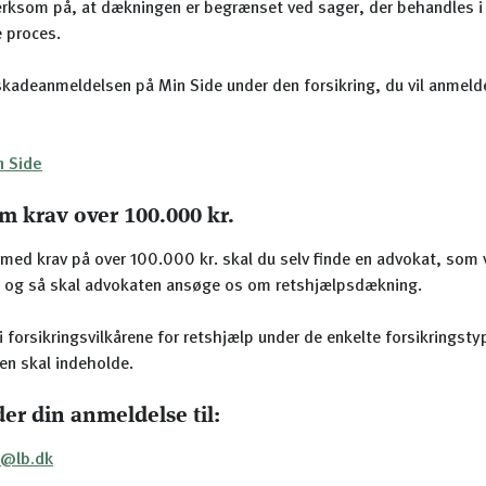
ksom på, at dækningen er begrænset ved sager, der behandles i
 proces.
skadeanmeldelsen på Min Side under den forsikring, du vil anmel
n Side
m krav over 100.000 kr.
med krav på over 100.000 kr. skal du selv finde en advokat, som 
, og så skal advokaten ansøge os om retshjælpsdækning.
i forsikringsvilkårene for retshjælp under de enkelte forsikringsty
en skal indeholde.
er din anmeldelse til:
p@lb.dk