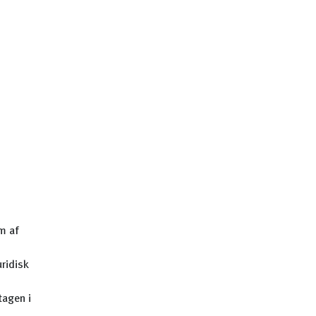
m af
ridisk
tagen i