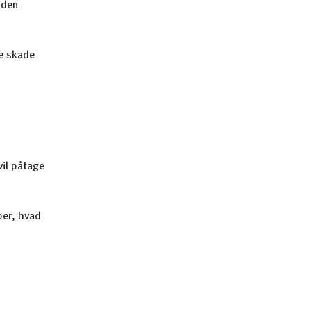
 den
de skade
vil påtage
per, hvad