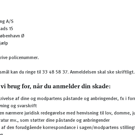
ing A/S
lads 15
København Ø
jælp
krive policenummer.
mål kan du ringe til 33 48 58 37. Anmeldelsen skal ske skriftligt.
 vi brug for, når du anmelder din skade:
rivelse af dine og modpartens påstande og anbringender, fx i for
ning og svarskrift
 en nærmere juridisk redegørelse med henvisning til lov, domme, ju
eratur mv., som støtter dine påstande og anbringender
 af den forudgående korrespondance i sagen/modpartens stilling