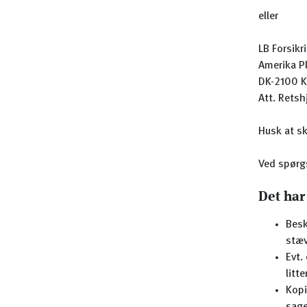
eller
LB Forsikr
Amerika P
DK-2100 
Att. Retsh
Husk at s
Ved spørgs
Det har
Besk
stæv
Evt.
litt
Kopi