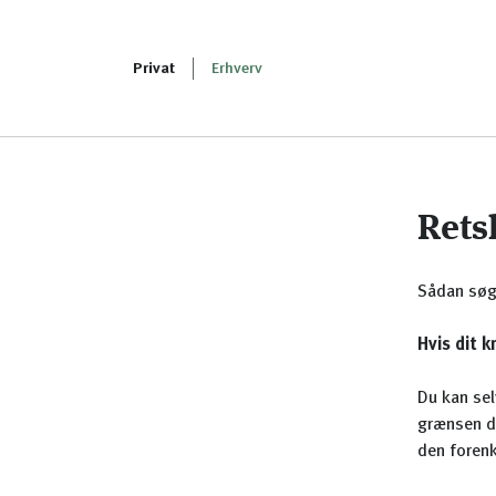
Privat
Erhverv
Rets
Sådan søg
Hvis dit k
Du kan sel
grænsen d
den forenk