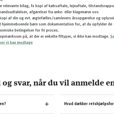
en
e relevante bilag, fx kopi af købsaftale, lejeaftale, tilstandsrappo
andsudtalelser, afgørelser fra anke- eller klagenævn osv.
 kopi af din og evt. ægtefælles/samlevers årsopgørelse og oplys
l hjemmeboende børn som dokumentation for, at du opfylder de
omiske betingelser for fri proces.
opmærksom på, at der er enkelte filtyper, vi ikke kan modtage.
Se
yper vi kan modtage
og svar, når du vil anmelde e
en?
Hvad dækker retshjælpsfor