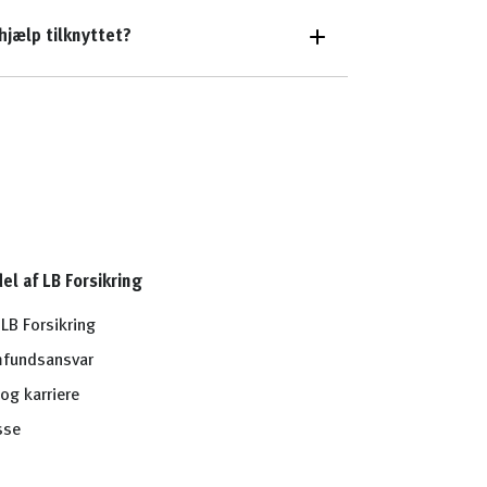
shjælp tilknyttet?
del af LB Forsikring
LB Forsikring
fundsansvar
og karriere
sse