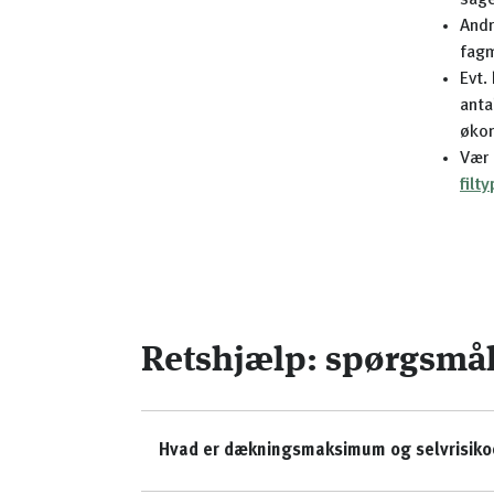
sag
Andr
fagm
Evt.
anta
økon
Vær 
filt
Retshjælp: spørgsmål 
Hvad er dækningsmaksimum og selvrisiko