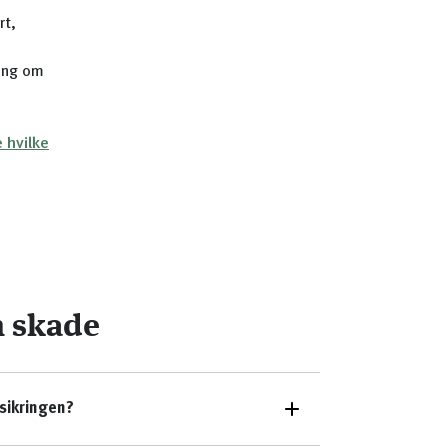
rt,
ning om
 hvilke
n skade
sikringen?