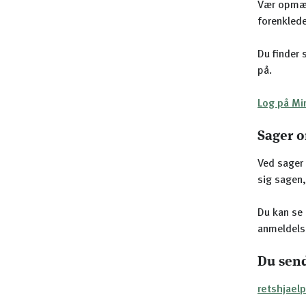
Vær opmær
forenklede
Du finder 
på.
Log på Mi
Sager o
Ved sager 
sig sagen
Du kan se 
anmeldels
Du send
retshjael