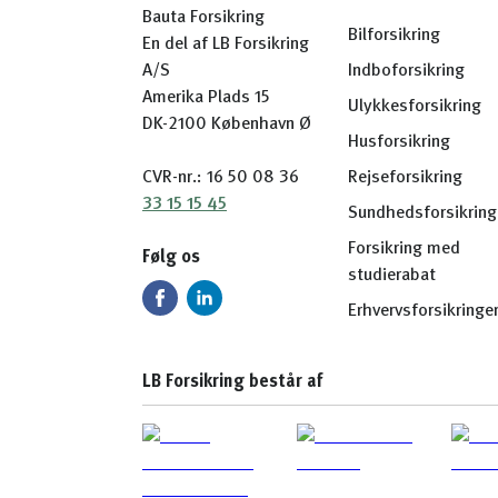
Bauta Forsikring
Bilforsikring
En del af LB Forsikring
A/S
Indboforsikring
Amerika Plads 15
Ulykkesforsikring
DK-2100 København Ø
Husforsikring
CVR-nr.: 16 50 08 36
Rejseforsikring
33 15 15 45
Sundhedsforsikring
Forsikring med
Følg os
studierabat
Erhvervsforsikringe
LB Forsikring består af