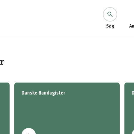
Søg
An
r
Danske Bandagister
D