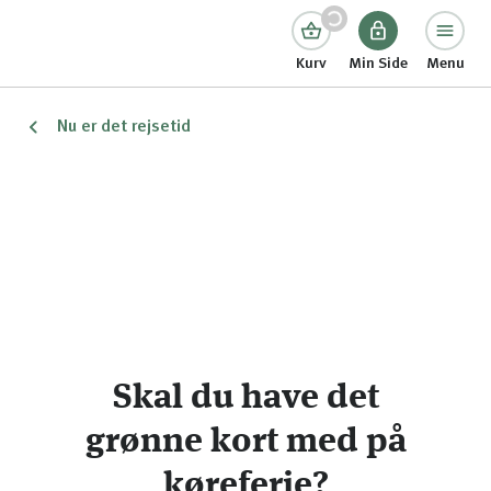
Kurv
Min Side
Menu
Nu er det rejsetid
Skal du have det
grønne kort med på
køreferie?