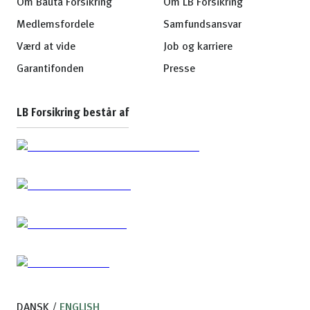
Om Bauta Forsikring
Om LB Forsikring
Medlemsfordele
Samfundsansvar
Værd at vide
Job og karriere
Garantifonden
Presse
LB Forsikring består af
DANSK
/
ENGLISH