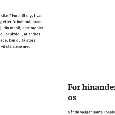
rsikre? Forestil dig, hvad
ng efter fx indbrud, brand
øj, din mobil, dine møbler
du er skyld i, at andres
kade, kan du få store
 vil stå alene med.
For hinande
os
Når du vælger Bauta Forsikri