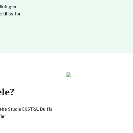
ikringen.
 til os for
ele?
købe Studie EKSTRA. Du får
år: