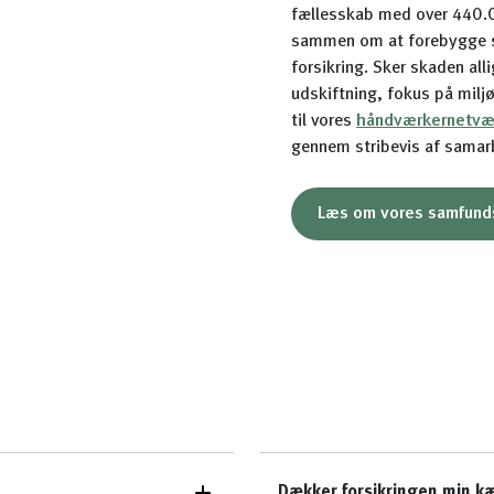
fællesskab med over 440.0
sammen om at forebygge ska
forsikring. Sker skaden alli
udskiftning, fokus på miljø,
til vores
håndværkernetvæ
gennem stribevis af samarb
Læs om vores samfund
Dækker forsikringen min k