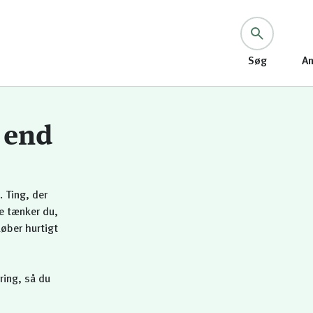
Søg
An
 end
. Ting, der
e tænker du,
løber hurtigt
ring, så du