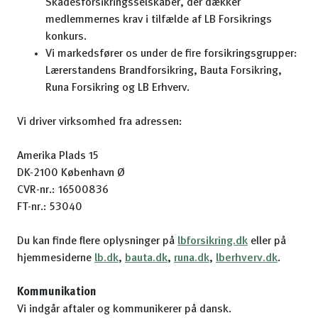
Skadesforsikringsselskaber, der dækker
medlemmernes krav i tilfælde af LB Forsikrings
konkurs.
Vi markedsfører os under de fire forsikringsgrupper:
Lærerstandens Brandforsikring, Bauta Forsikring,
Runa Forsikring og LB Erhverv.
Vi driver virksomhed fra adressen:
Amerika Plads 15
DK-2100 København Ø
CVR-nr.: 16500836
FT-nr.: 53040
Du kan finde flere oplysninger på
lbforsikring.dk
eller på
hjemmesiderne
lb.dk
,
bauta.dk
,
runa.dk
,
lberhverv.dk
.
Kommunikation
Vi indgår aftaler og kommunikerer på dansk.