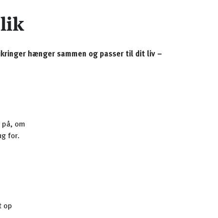
lik
ikringer hænger sammen og passer til dit liv –
r på, om
g for.
t op