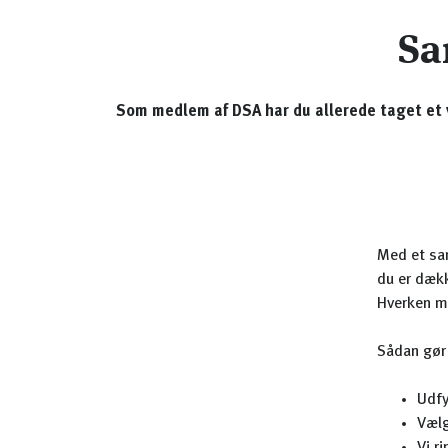
Sa
Som medlem af DSA har du allerede taget et vi
Med et sam
du er dækk
Hverken me
Sådan gør
Udfy
Vælg