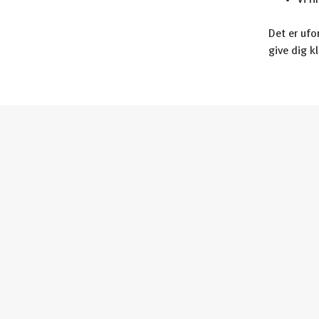
Vi r
Det er ufo
give dig k