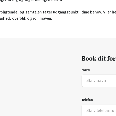
inger til dig og tager dialogen derfra
rpligtende, og samtalen tager udgangspunkt i dine behov. Vi er he
larhed, overblik og ro i maven.
Book dit for
Navn
Telefon