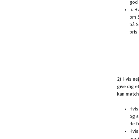
god 
ii. 
om S
på S
pris
2) Hvis ne
give dig e
kan matche
Hvis
og s
de f
Hvis