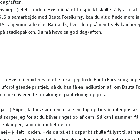
dag/aften.
Hvis nej → Helt i orden. Hvis du på et tidspunkt skulle få lyst til at
LS’s samarbejde med Bauta Forsikring, kan du altid finde mere i
LS´s hjemmeside eller Bauta.dk, hvor du også nemt selv kan bere
 på studiepakken. Du må have en god dag/aften.
j → Hvis du er interesseret, så kan jeg bede Bauta Forsikring ring
t uforpligtende pristjek, så du kan få en indikation af, om Bauta Fo
 dine nuværende forsikringer på dækning og pris.
 ja → Super, lad os sammen aftale en dag og tidsrum der passer 
å sørger jeg for at du bliver ringet op af dem. Så kan I sammen få
orsikringer, som du har behov for.
 nej → Helt i orden. Hvis du på et tidspunkt skulle få lyst til at h