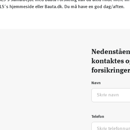
LS’s samarbejde med Bauta Forsikring kan du altid finde mere in
LS´s hjemmeside eller Bauta.dk. Du må have en god dag/aften.
Nedenståend
kontaktes o
forsikringe
Navn
Telefon