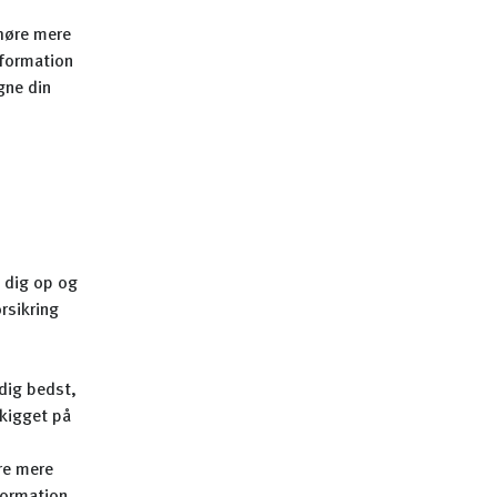
 høre mere
nformation
gne din
e dig op og
rsikring
dig bedst,
 kigget på
øre mere