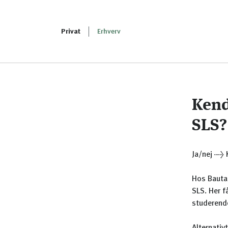
Privat
Erhverv
Kend
SLS?
Ja/nej → K
Hos Bauta 
SLS. Her f
studerend