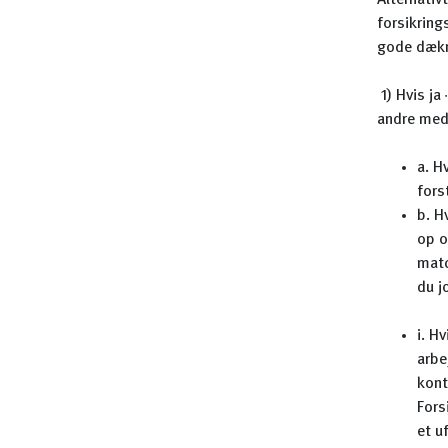
Alternati
forsikring
gode dækni
1) Hvis j
andre med
a. H
fors
b. H
op o
matc
du j
i. H
arbe
kont
Fors
et u