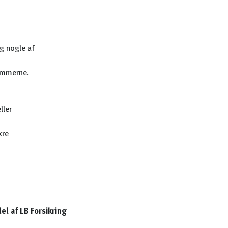
g nogle af
emmerne.
ller
kre
del af LB Forsikring