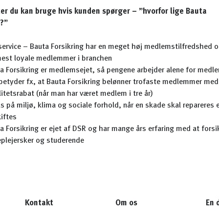
r du kan bruge hvis kunden spørger – ”hvorfor lige Bauta
ng?”
service – Bauta Forsikring har en meget høj medlemstilfredshed o
est loyale medlemmer i branchen
a Forsikring er medlemsejet, så pengene arbejder alene for medl
betyder fx, at Bauta Forsikring belønner trofaste medlemmer med
litetsrabat (når man har været medlem i tre år)
s på miljø, klima og sociale forhold, når en skade skal repareres e
iftes
a Forsikring er ejet af DSR og har mange års erfaring med at forsi
plejersker og studerende
Kontakt
Om os
En 