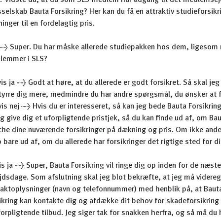
vt: Vidste du, at du som SLS-medlem har adgang til det medlemse
sselskab Bauta Forsikring? Her kan du få en attraktiv studieforsik
nger til en fordelagtig pris.
a → Super. Du har måske allerede studiepakken hos dem, ligeso
lemmer i SLS?
vis ja → Godt at høre, at du allerede er godt forsikret. Så skal jeg
tyrre dig mere, medmindre du har andre spørgsmål, du ønsker at f
vis nej → Hvis du er interesseret, så kan jeg bede Bauta Forsikring
g give dig et uforpligtende pristjek, så du kan finde ud af, om Ba
he dine nuværende forsikringer på dækning og pris. Om ikke andet
o bare ud af, om du allerede har forsikringer det rigtige sted for 
vis ja → Super, Bauta Forsikring vil ringe dig op inden for de næste
jdsdage. Som afslutning skal jeg blot bekræfte, at jeg må videreg
aktoplysninger (navn og telefonnummer) med henblik på, at Baut
ikring kan kontakte dig og afdække dit behov for skadeforsikring
forpligtende tilbud. Jeg siger tak for snakken herfra, og så må du