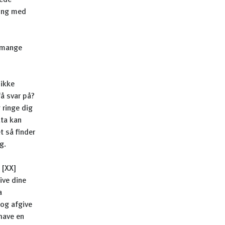
jede
ring med
m mange
 ikke
å svar på?
 ringe dig
uta kan
 så finder
dig.
 [XX]
ive dine
a
 og afgive
 have en