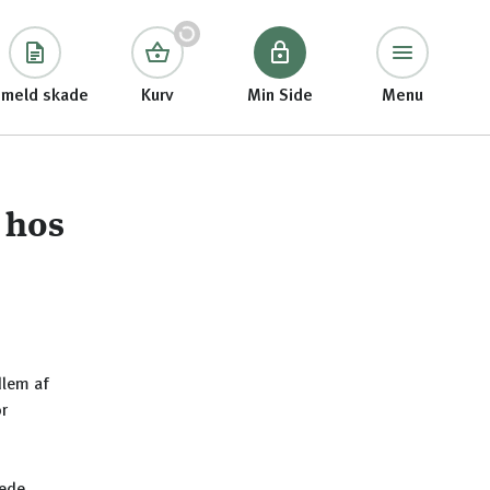
meld skade
Kurv
Min Side
Menu
 hos
dlem af
or