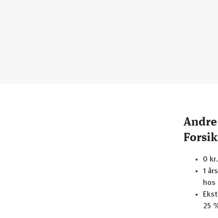
Andre 
Forsik
0 kr
1 år
hos 
Ekst
25 