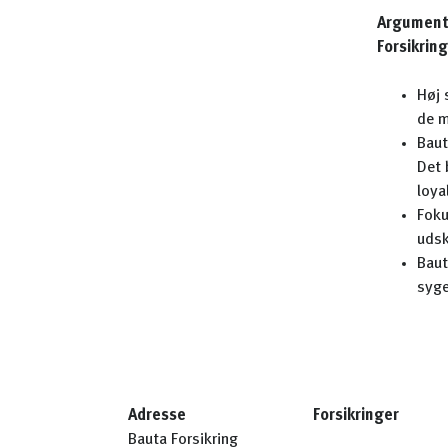
Argumente
Forsikri
Høj 
de m
Baut
Det 
loya
Foku
udsk
Baut
syge
Adresse
Forsikringer
Bauta Forsikring