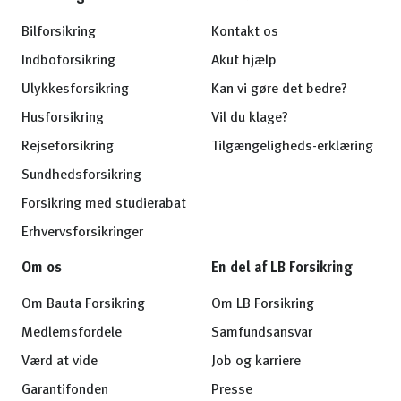
Bilforsikring
Kontakt os
Indboforsikring
Akut hjælp
Ulykkesforsikring
Kan vi gøre det bedre?
Husforsikring
Vil du klage?
Rejseforsikring
Tilgængeligheds-erklæring
Sundhedsforsikring
Forsikring med studierabat
Erhvervsforsikringer
Om os
En del af LB Forsikring
Om Bauta Forsikring
Om LB Forsikring
Medlemsfordele
Samfundsansvar
Værd at vide
Job og karriere
Garantifonden
Presse