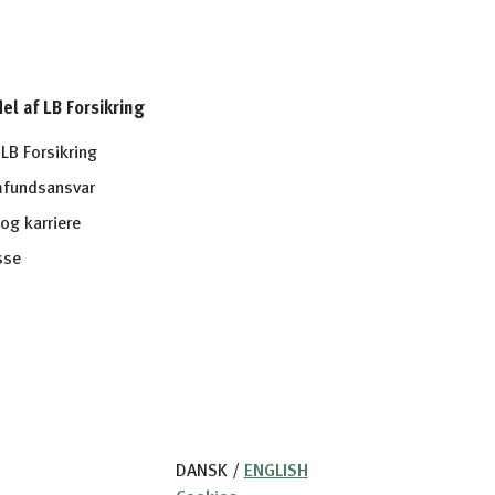
del af LB Forsikring
LB Forsikring
fundsansvar
og karriere
sse
DANSK
/
ENGLISH