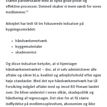
stærke partnerskaber med at opnå gode priser og
effektive processer. Dermed skaber vi mere værdi for vores
medlemmer.’’
Arbejdet har ledt til tre fokuserede indsatser på
bygningsområdet:
håndværkernetværk
byggematerialer
skadeservice
Og disse indsatser betyder, at vi hjemtager
håndværkernetværket – dvs. at vi selv administrerer alle
aftaler og sikrer bl.a. kvalitet og arbejdsforhold efter egne
høje standarder. Med det nye håndværkernetværk har LB
Forsikring indgået aftaler med op imod 80 firmaer landet
over. De bliver undervist i vores vilkår, skadepolitik og
håndtering af regressager. Det sker for at få større
indflydelse på medlemsoplevelsen, økonomien og ikke