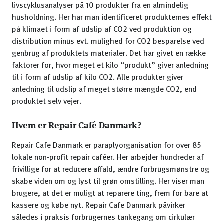
livscyklusanalyser på 10 produkter fra en almindelig
husholdning. Her har man identificeret produkternes effekt
på klimaet i form af udslip af CO2 ved produktion og
distribution minus evt. mulighed for CO2 besparelse ved
genbrug af produktets materialer. Det har givet en række
faktorer for, hvor meget et kilo “produkt” giver anledning
til i form af udslip af kilo CO2. Alle produkter giver
anledning til udslip af meget større mængde CO2, end
produktet selv vejer.
Hvem er Repair Café Danmark?
Repair Cafe Danmark er paraplyorganisation for over 85
lokale non-profit repair caféer. Her arbejder hundreder af
frivillige for at reducere affald, ændre forbrugsmønstre og
skabe viden om og lyst til grøn omstilling. Her viser man
brugere, at det er muligt at reparere ting, frem for bare at
kassere og købe nyt. Repair Cafe Danmark påvirker
således i praksis forbrugernes tankegang om cirkulær