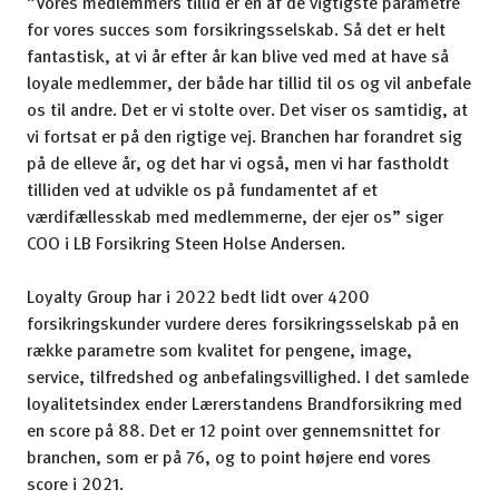
”Vores medlemmers tillid er en af de vigtigste parametre
for vores succes som forsikringsselskab. Så det er helt
fantastisk, at vi år efter år kan blive ved med at have så
loyale medlemmer, der både har tillid til os og vil anbefale
os til andre. Det er vi stolte over. Det viser os samtidig, at
vi fortsat er på den rigtige vej. Branchen har forandret sig
på de elleve år, og det har vi også, men vi har fastholdt
tilliden ved at udvikle os på fundamentet af et
værdifællesskab med medlemmerne, der ejer os” siger
COO i LB Forsikring Steen Holse Andersen.
Loyalty Group har i 2022 bedt lidt over 4200
forsikringskunder vurdere deres forsikringsselskab på en
række parametre som kvalitet for pengene, image,
service, tilfredshed og anbefalingsvillighed. I det samlede
loyalitetsindex ender Lærerstandens Brandforsikring med
en score på 88. Det er 12 point over gennemsnittet for
branchen, som er på 76, og to point højere end vores
score i 2021.