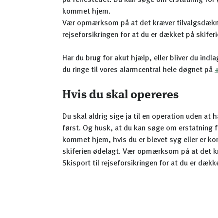
på feriestedet. Du kan søge om erstatning for 
kommet hjem.
Vær opmærksom på at det kræver tilvalgsdækni
rejseforsikringen for at du er dækket på skiferi
Har du brug for akut hjælp, eller bliver du indl
du ringe til vores alarmcentral hele døgnet på
Hvis du skal opereres
Du skal aldrig sige ja til en operation uden at 
først. Og husk, at du kan søge om erstatning f
kommet hjem, hvis du er blevet syg eller er ko
skiferien ødelagt. Vær opmærksom på at det k
Skisport til rejseforsikringen for at du er dækk