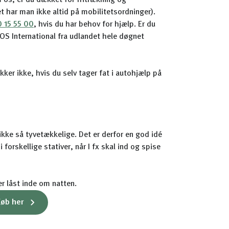
m os, er du dækket for fritrækning og
et har man ikke altid på mobilitetsordninger).
 15 55 00
, hvis du har behov for hjælp. Er du
SOS International fra udlandet hele døgnet
ker ikke, hvis du selv tager fat i autohjælp på
ikke så tyvetækkelige. Det er derfor en god idé
forskellige stativer, når I fx skal ind og spise
er låst inde om natten.
Køb her