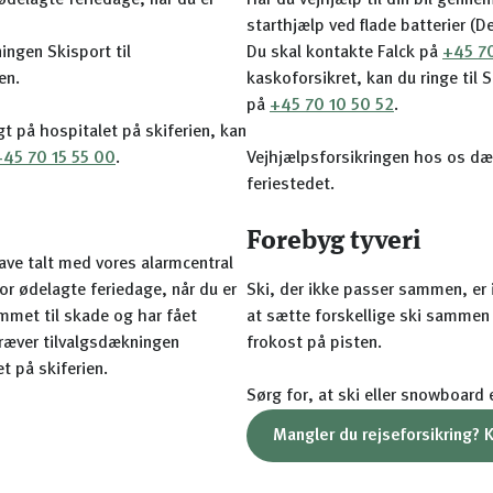
ødelagte feriedage, når du er
Har du vejhjælp til din bil genne
starthjælp ved flade batterier (D
ngen Skisport til
Du skal kontakte Falck på
+45 70
en.
kaskoforsikret, kan du ringe til 
på
+45 70 10 50 52
.
agt på hospitalet på skiferien, kan
+45 70 15 55 00
.
Vejhjælpsforsikringen hos os dæk
feriestedet.
Forebyg tyveri
have talt med vores alarmcentral
or ødelagte feriedage, når du er
Ski, der ikke passer sammen, er 
mmet til skade og har fået
at sætte forskellige ski sammen i 
ræver tilvalgsdækningen
frokost på pisten.
et på skiferien.
Sørg for, at ski eller snowboard 
Mangler du rejseforsikring? 