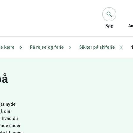
Søg
An
ne kære
På rejse og ferie
Sikker på skiferie
N
på
 at nyde
å din
, hvad du
skade under