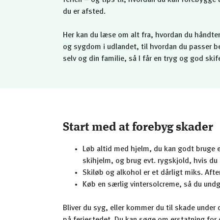
ferien – og tips til, hvordan du kan forebygge
du er afsted.
Her kan du læse om alt fra, hvordan du håndte
og sygdom i udlandet, til hvordan du passer b
selv og din familie, så I får en tryg og god skife
Start med at forebyg skader
Løb altid med hjelm, du kan godt bruge e
skihjelm, og brug evt. rygskjold, hvis du 
Skiløb og alkohol er et dårligt miks. Afte
Køb en særlig vintersolcreme, så du undg
Bliver du syg, eller kommer du til skade under 