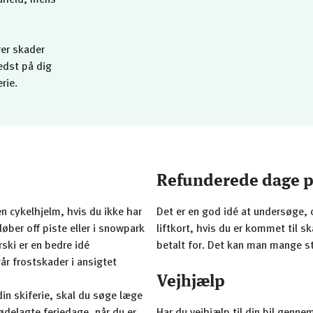
 uheld, mens
rer skader
edst på dig
rie.
Refunderede dage på
n cykelhjelm, hvis du ikke har
Det er en god idé at undersøge, 
løber off piste eller i snowpark
liftkort, hvis du er kommet til s
rski er en bedre idé
betalt for. Det kan man mange st
år frostskader i ansigtet
Vejhjælp
din skiferie, skal du søge læge