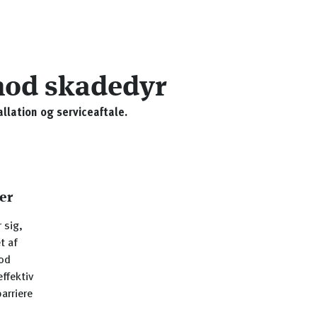
 mod skadedyr
llation og serviceaftale.
ter
 sig,
t af
mod
ffektiv
arriere