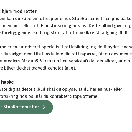
t hjem mod rotter
 kan du købe en rottespærre hos StopRotterne til en pris på kun
har en hus- eller fritidshusforsikring hos os. Dette tilbud giver di
e forebyggende skridt og sikre, at rotterne ikke får adgang til dit 
ne er en autoriseret specialist i rottesikring, og de tilbyder lan
år du vælger dem til at installere din rottespærre, får du desuden 
m medlem får du 15 % rabat på en serviceaftale, der sikrer, at din
e bliver tjekket og vedligeholdt årligt.
t huske
ytte dig af dette tilbud skal du oplyse, at du har en hus- eller
forsikring hos os, når du kontakter StopRotterne.
t StopRotterne her