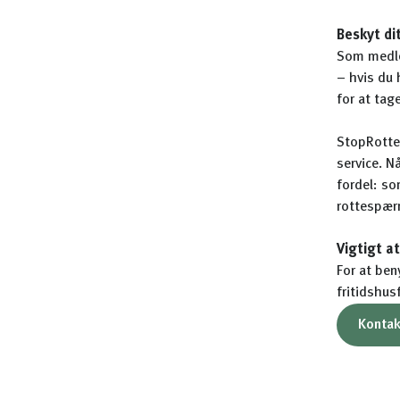
Beskyt di
Som medlem
– hvis du 
for at tag
StopRotter
service. N
fordel: so
rottespærr
Vigtigt a
For at ben
fritidshus
Kontak