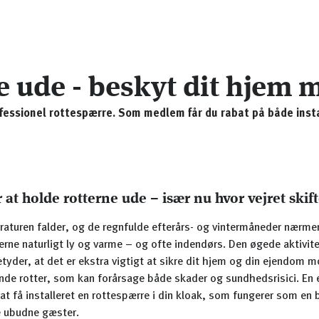
e ude - beskyt dit hjem
ofessionel rottespærre. Som medlem får du rabat på både insta
r at holde rotterne ude – især nu hvor vejret skif
aturen falder, og de regnfulde efterårs- og vintermåneder nærmer
erne naturligt ly og varme – og ofte indendørs. Den øgede aktivite
tyder, at det er ekstra vigtigt at sikre dit hjem og din ejendom 
de rotter, som kan forårsage både skader og sundhedsrisici. En e
 at få installeret en rottespærre i din kloak, som fungerer som en b
 ubudne gæster.