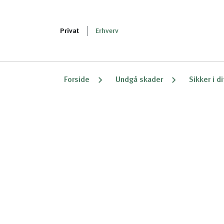
Privat
Erhverv
Forside
Undgå skader
Sikker i d