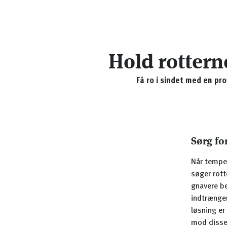
Hold rottern
Få ro i sindet med en pr
Sørg fo
Når temper
søger rott
gnavere be
indtrængen
løsning er
mod disse