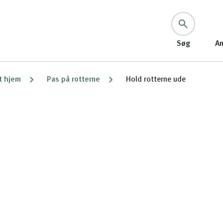
Søg
An
it hjem
Pas på rotterne
Hold rotterne ude