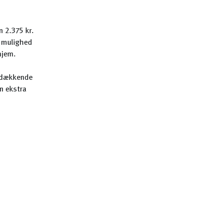
 2.375 kr.
g mulighed
hjem.
dsdækkende
en ekstra