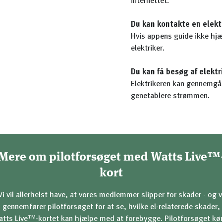
internettet.
Du kan kontakte en elekt
Hvis appens guide ikke hjæ
elektriker.
Du kan få besøg af elektr
Elektrikeren kan gennemgå 
genetablere strømmen.
Mere om pilotforsøget med Watts Live™
kort
Vi vil allerhelst have, at vores medlemmer slipper for skader - og v
gennemfører pilotforsøget for at se, hvilke el-relaterede skader,
tts Live™-kortet kan hjælpe med at forebygge. Pilotforsøget kø