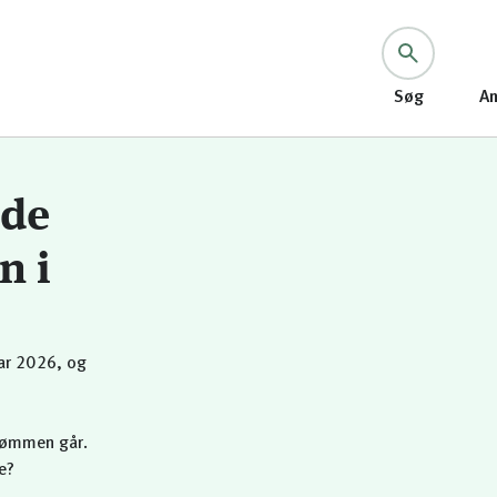
Søg
An
lde
n i
uar 2026, og
trømmen går.
e?