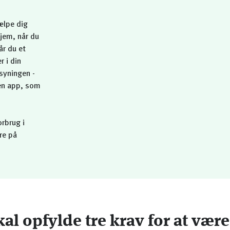
ælpe dig
jem, når du
år du et
r i din
syningen -
den app, som
rbrug i
re på
kal opfylde tre krav for at vær