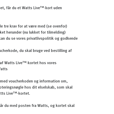
get, får du et Watts Live™-kort uden
de tre krav for at være med (se ovenfor)
nket herunder (nu lukket for tilmelding)
kan du se vores privatlivspolitik og godkende
ucherkode, du skal bruge ved bestilling af
g af Watts Live™-kortet hos vores
atts
l med voucherkoden og information om,
ypteringsnøgle hos dit elselskab, som skal
tts Live™-kortet.
år du med posten fra Watts, og kortet skal