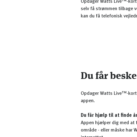
Opdager Watts Live™-korte
selv få strømmen tilbage 
kan du få telefonisk vejled
Du får besk
Opdager Watts Live™-korte
appen.
Du får hjælp til at finde 
Appen hjælper dig med at f
område - eller måske har W