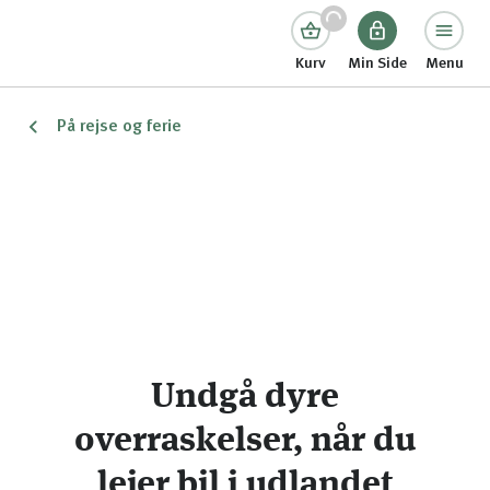
Kurv
Min Side
Menu
På rejse og ferie
Undgå dyre
overraskelser, når du
lejer bil i udlandet