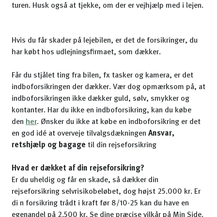
turen. Husk også at tjekke, om der er vejhjælp med i lejen.
Hvis du får skader på lejebilen, er det de forsikringer, du
har købt hos udlejningsfirmaet, som dækker.
Får du stjålet ting fra bilen, fx tasker og kamera, er det
indboforsikringen der dækker. Vær dog opmærksom på, at
indboforsikringen ikke dækker guld, sølv, smykker og
kontanter. Har du ikke en indboforsikring, kan du købe
den
her
. Ønsker du ikke at købe en indboforsikring er det
en god idé at overveje tilvalgsdækningen
Ansvar,
retshjælp og bagage
til din rejseforsikring
Hvad er dækket af din rejseforsikring?
Er du uheldig og får en skade, så dækker din
rejseforsikring selvrisikobeløbet, dog højst 25.000 kr. Er
di n forsikring trådt i kraft før 8/10-25 kan du have en
egenandel på 2.500 kr. Se dine præcise vilkår på Min Side.