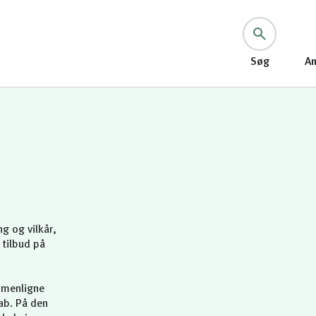
Søg
An
g og vilkår,
tilbud på
ammenligne
kab. På den