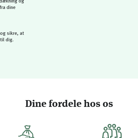
, dækning og
fra dine
og sikre, at
il dig.
Dine fordele hos os