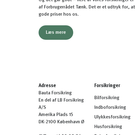
Og det går godt – flere af vores forsikringer er
af Forbrugerrådet Tænk. Det er et udtryk for, 
gode priser hos os.
Læs mere
Adresse
Forsikringer
Bauta Forsikring
Bilforsikring
En del af LB Forsikring
A/S
Indboforsikring
Amerika Plads 15
Ulykkesforsikring
DK-2100 København Ø
Husforsikring