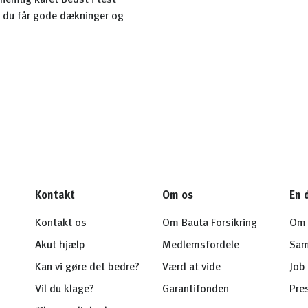
 nemlig kåret Bedst i test
at du får gode dækninger og
Kontakt
Om os
En 
Kontakt os
Om Bauta Forsikring
Om 
Akut hjælp
Medlemsfordele
Sam
Kan vi gøre det bedre?
Værd at vide
Job 
Vil du klage?
Garantifonden
Pre