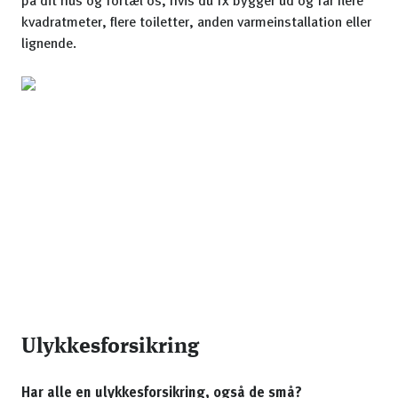
på dit hus og fortæl os, hvis du fx bygger ud og får flere
kvadratmeter, flere toiletter, anden varmeinstallation eller
lignende.
Ulykkesforsikring
Har alle en ulykkesforsikring, også de små?