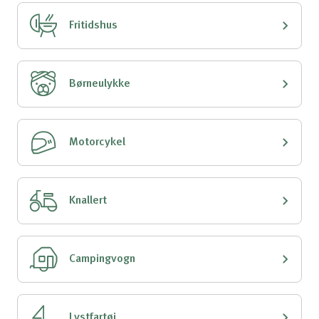
Fritidshus
Børneulykke
Motorcykel
Knallert
Campingvogn
Lystfartøj